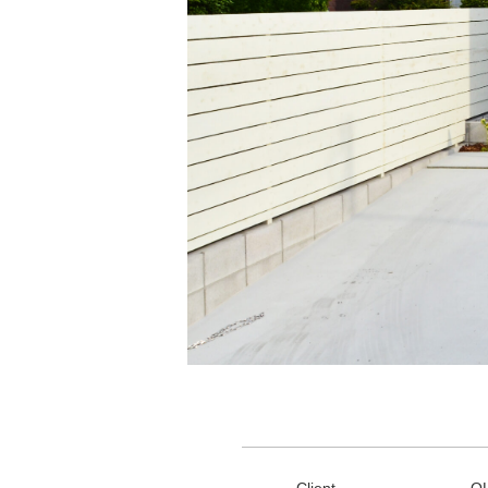
Client
O