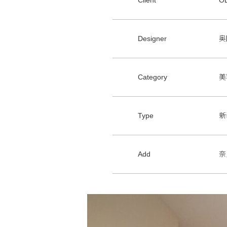
Designer
奥
Category
美
Type
新
Add
奈