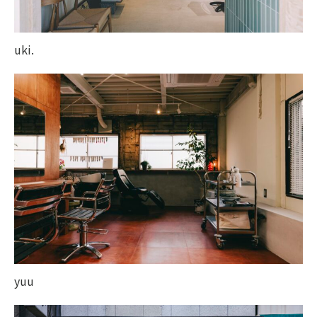
uki.
yuu