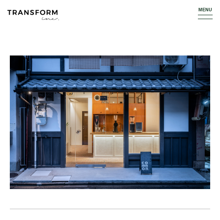
TOP
WORKS
RESTAURANT / CAFE
COMMON coffee