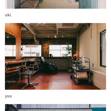
uki.
yuu