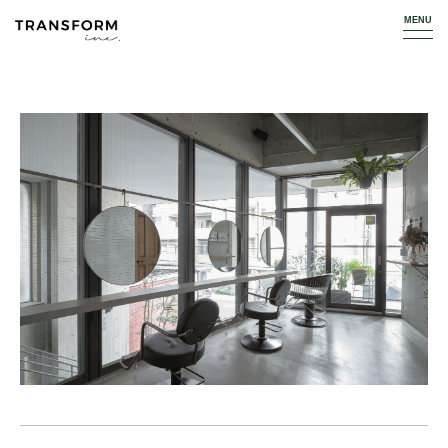
TOP
WORKS
HAIR SALON
pompette/assette