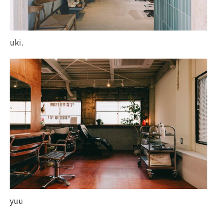
uki.
yuu