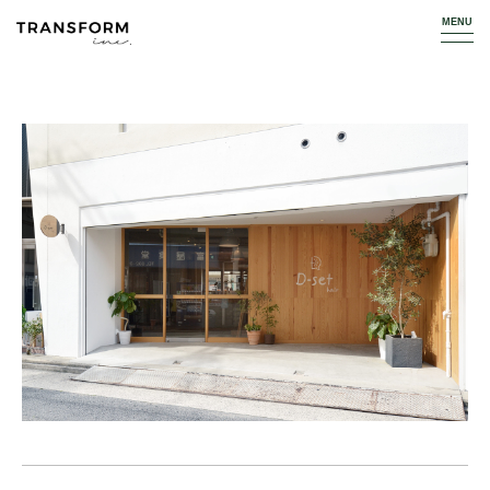
TOP
WORKS
HAIR SALON
D-set hair