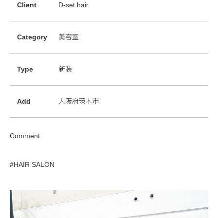
Client
D-set hair
Category
美容室
Type
新装
Add
大阪府茨木市
Comment
#HAIR SALON