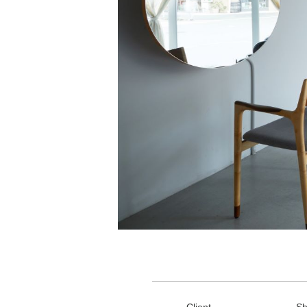
Client
S