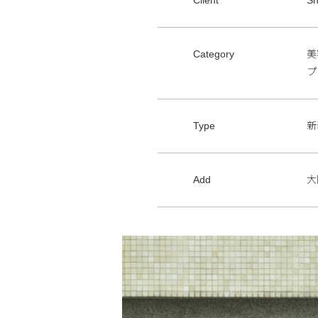
Category
美
プ
Type
新
Add
大