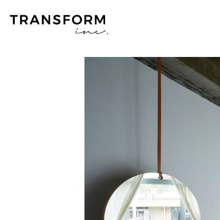
TOP
WORKS
HAIR SALON
She